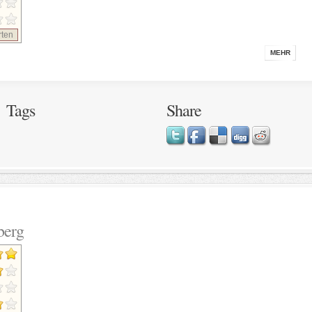
ten
MEHR
Tags
Share
berg