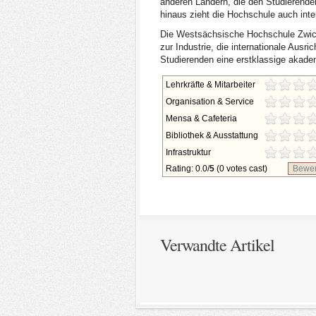
anderen Ländern, die den Studierenden
hinaus zieht die Hochschule auch inte
Die Westsächsische Hochschule Zwicka
zur Industrie, die internationale Ausr
Studierenden eine erstklassige akadem
Lehrkräfte & Mitarbeiter
Organisation & Service
Mensa & Cafeteria
Bibliothek & Ausstattung
Infrastruktur
Rating: 0.0/
5
(0 votes cast)
Bewer
Verwandte Artikel