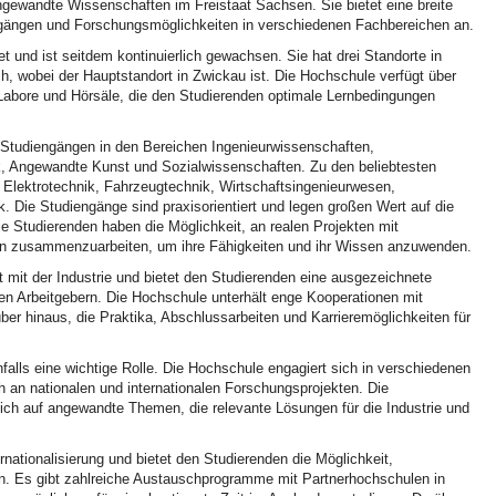
ngewandte Wissenschaften im Freistaat Sachsen. Sie bietet eine breite
engängen und Forschungsmöglichkeiten in verschiedenen Fachbereichen an.
und ist seitdem kontinuierlich gewachsen. Sie hat drei Standorte in
 wobei der Hauptstandort in Zwickau ist. Die Hochschule verfügt über
Labore und Hörsäle, die den Studierenden optimale Lernbedingungen
 Studiengängen in den Bereichen Ingenieurwissenschaften,
k, Angewandte Kunst und Sozialwissenschaften. Zu den beliebtesten
Elektrotechnik, Fahrzeugtechnik, Wirtschaftsingenieurwesen,
k. Die Studiengänge sind praxisorientiert und legen großen Wert auf die
e Studierenden haben die Möglichkeit, an realen Projekten mit
en zusammenzuarbeiten, um ihre Fähigkeiten und ihr Wissen anzuwenden.
 mit der Industrie und bietet den Studierenden eine ausgezeichnete
en Arbeitgebern. Die Hochschule unterhält enge Kooperationen mit
er hinaus, die Praktika, Abschlussarbeiten und Karrieremöglichkeiten für
alls eine wichtige Rolle. Die Hochschule engagiert sich in verschiedenen
h an nationalen und internationalen Forschungsprojekten. Die
ich auf angewandte Themen, die relevante Lösungen für die Industrie und
rnationalisierung und bietet den Studierenden die Möglichkeit,
n. Es gibt zahlreiche Austauschprogramme mit Partnerhochschulen in