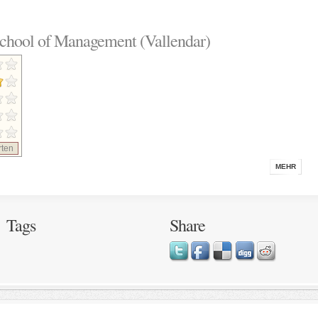
hool of Management (Vallendar)
ten
MEHR
Tags
Share