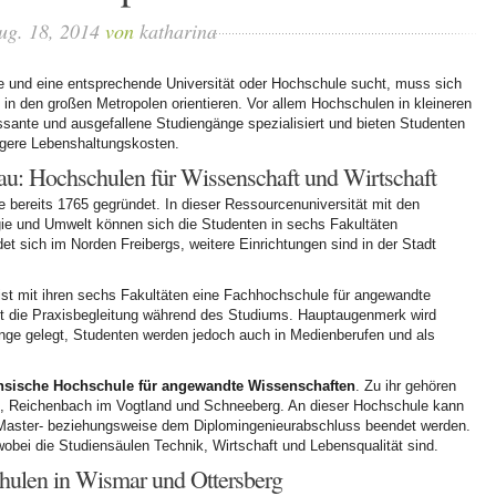
ug. 18, 2014
von
katharina
 und eine entsprechende Universität oder Hochschule sucht, muss sich
 in den großen Metropolen orientieren. Vor allem Hochschulen in kleineren
ssante und ausgefallene Studiengänge spezialisiert und bieten Studenten
rigere Lebenshaltungskosten.
au: Hochschulen für Wissenschaft und Wirtschaft
 bereits 1765 gegründet. In dieser Ressourcenuniversität mit den
rgie und Umwelt können sich die Studenten in sechs Fakultäten
t sich im Norden Freibergs, weitere Einrichtungen sind in der Stadt
st mit ihren sechs Fakultäten eine Fachhochschule für angewandte
st die Praxisbegleitung während des Studiums. Hauptaugenmerk wird
nge gelegt, Studenten werden jedoch auch in Medienberufen und als
sische Hochschule für angewandte Wissenschaften
. Zu ihr gehören
n, Reichenbach im Vogtland und Schneeberg. An dieser Hochschule kann
Master- beziehungsweise dem Diplomingenieurabschluss beendet werden.
bei die Studiensäulen Technik, Wirtschaft und Lebensqualität sind.
hulen in Wismar und Ottersberg