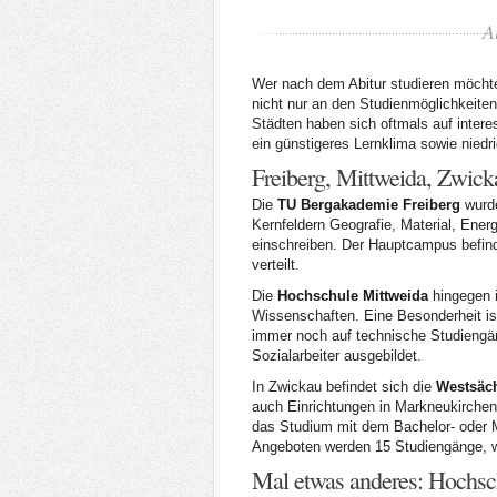
A
Wer nach dem Abitur studieren möchte
nicht nur an den Studienmöglichkeiten
Städten haben sich oftmals auf intere
ein günstigeres Lernklima sowie nied
Freiberg, Mittweida, Zwick
Die
TU Bergakademie Freiberg
wurde
Kernfeldern Geografie, Material, Ene
einschreiben. Der Hauptcampus befinde
verteilt.
Die
Hochschule Mittweida
hingegen i
Wissenschaften. Eine Besonderheit i
immer noch auf technische Studiengä
Sozialarbeiter ausgebildet.
In Zwickau befindet sich die
Westsäch
auch Einrichtungen in Markneukirche
das Studium mit dem Bachelor- oder 
Angeboten werden 15 Studiengänge, wo
Mal etwas anderes: Hochsc