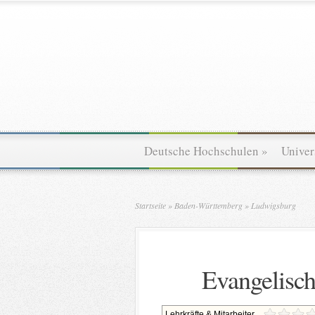
Deutsche Hochschulen
»
Univer
Startseite
»
Baden-Württemberg
»
Ludwigsburg
Evangelisc
Lehrkräfte & Mitarbeiter