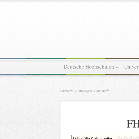
Deutsche Hochschulen
»
Univer
Startseite
»
Thüringen
»
Arnstadt
FH
Lehrkräfte & Mitarbeiter