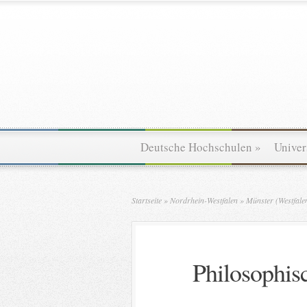
Deutsche Hochschulen
»
Univer
Startseite
»
Nordrhein-Westfalen
»
Münster (Westfale
Philosophis