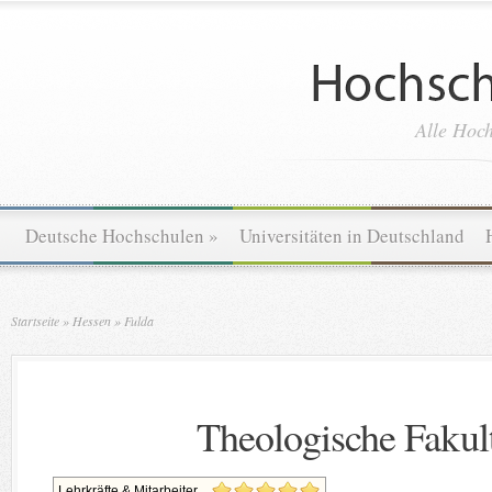
Alle Hoch
Deutsche Hochschulen
»
Universitäten in Deutschland
Startseite
»
Hessen
»
Fulda
Theologische Fakul
Lehrkräfte & Mitarbeiter