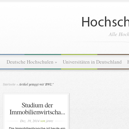
Alle Hoch
Deutsche Hochschulen
»
Universitäten in Deutschland
Startseite
»
Artikel getaggt mit
"
BWL"
Studium der
Immobilienwirtscha...
Dez. 19, 2014
von
jenny
Die Immobilienbranche ist heute ein