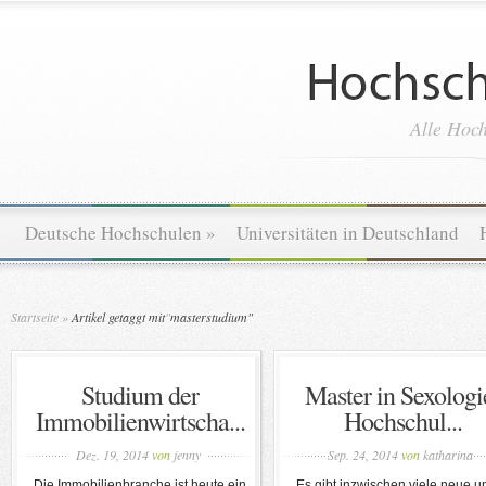
Alle Hoch
Deutsche Hochschulen
»
Universitäten in Deutschland
Startseite
»
Artikel getaggt mit
"
masterstudium"
Studium der
Master in Sexologi
Immobilienwirtscha...
Hochschul...
Dez. 19, 2014
von
jenny
Sep. 24, 2014
von
katharina
Die Immobilienbranche ist heute ein
Es gibt inzwischen viele neue u