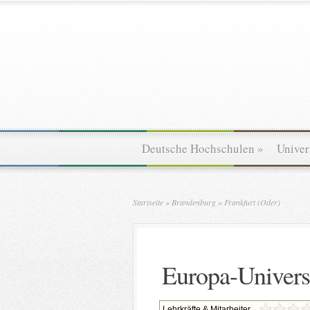
Deutsche Hochschulen
»
Univer
Startseite
»
Brandenburg
»
Frankfurt (Oder)
Europa-Universi
Lehrkräfte & Mitarbeiter