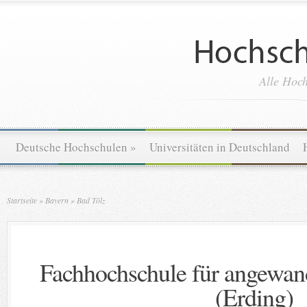
Alle Hoch
Deutsche Hochschulen
»
Universitäten in Deutschland
Startseite
»
Bayern
»
Bad Tölz
Fachhochschule für angewa
(Erding)