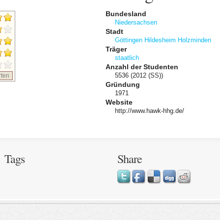
Bundesland
Niedersachsen
Stadt
Göttingen
Hildesheim
Holzminden
Träger
staatlich
Anzahl der Studenten
5536 (2012 (SS))
ten
Gründung
1971
Website
http://www.hawk-hhg.de/
Tags
Share