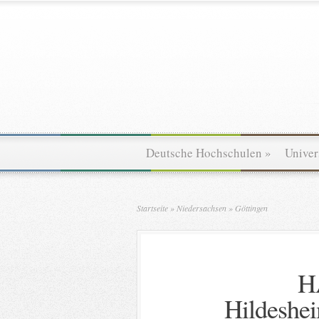
Deutsche Hochschulen
»
Univer
Startseite
»
Niedersachsen
»
Göttingen
H
Hildeshe