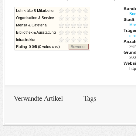
Bunde
Lehrkräfte & Mitarbeiter
Bad
Organisation & Service
Stadt
Ma
Mensa & Cafeteria
Träge
Bibliothek & Ausstattung
staa
Infrastruktur
Anzah
262
Rating: 0.0/
5
(0 votes cast)
Bewerten
Grün
200
Websi
htt
Verwandte Artikel
Tags