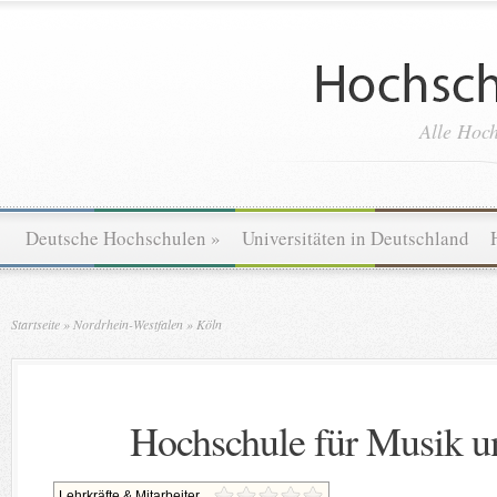
Alle Hoch
Deutsche Hochschulen
»
Universitäten in Deutschland
Startseite
»
Nordrhein-Westfalen
»
Köln
Hochschule für Musik u
Lehrkräfte & Mitarbeiter