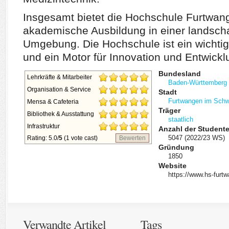
Insgesamt bietet die Hochschule Furtwang
akademische Ausbildung in einer landschaf
Umgebung. Die Hochschule ist ein wichtige
und ein Motor für Innovation und Entwickl
Bundesland
Lehrkräfte & Mitarbeiter
Baden-Württemberg
Organisation & Service
Stadt
Furtwangen im Sch
Mensa & Cafeteria
Träger
Bibliothek & Ausstattung
staatlich
Infrastruktur
Anzahl der Student
5047 (2022/23 WS)
Rating: 5.0/
5
(1 vote cast)
Bewerten
Gründung
1850
Website
https://www.hs-furt
Verwandte Artikel
Tags