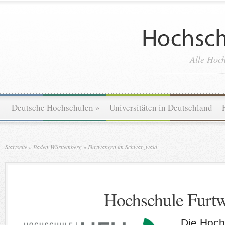
Alle Hoch
Deutsche Hochschulen
»
Universitäten in Deutschland
Startseite
»
Baden-Württemberg
»
Furtwangen im Schwarzwald
Hochschule Furt
Die Hoch