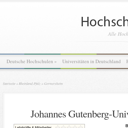
Alle Hoch
Deutsche Hochschulen
»
Universitäten in Deutschland
Startseite
»
Rheinland-Pfalz
»
Germersheim
Johannes Gutenberg-Univ
B
Lehrkräfte & Mitarbeiter