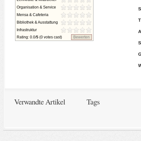
Organisation & Service
S
Mensa & Cafeteria
T
Bibliothek & Ausstattung
Infrastruktur
A
Rating: 0.0/
5
(0 votes cast)
Bewerten
S
G
W
Verwandte Artikel
Tags