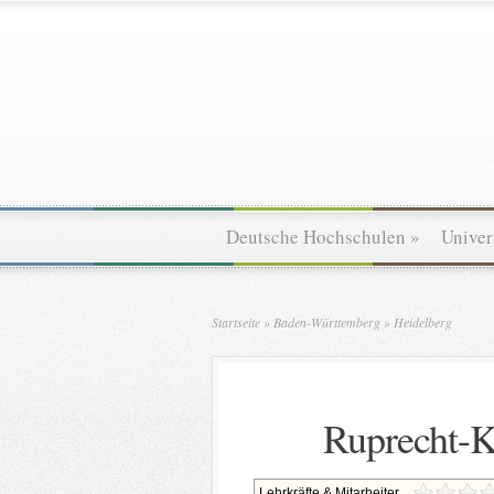
Deutsche Hochschulen
»
Univer
Startseite
»
Baden-Württemberg
»
Heidelberg
Ruprecht-Ka
Lehrkräfte & Mitarbeiter