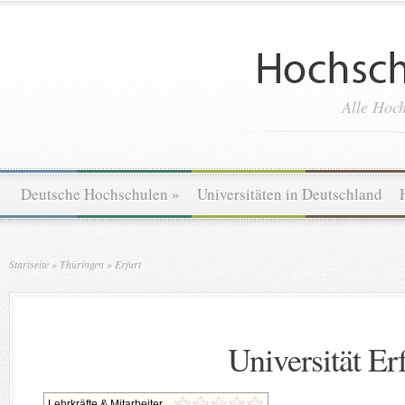
Alle Hoch
Deutsche Hochschulen
»
Universitäten in Deutschland
Startseite
»
Thüringen
»
Erfurt
Universität Er
Lehrkräfte & Mitarbeiter