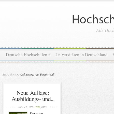
Alle Hoch
Deutsche Hochschulen
»
Universitäten in Deutschland
Startseite
»
Artikel getaggt mit
"
Berufswahl"
Neue Auflage:
Ausbildungs- und...
Juni 12, 2014
von
jenny
Der neue