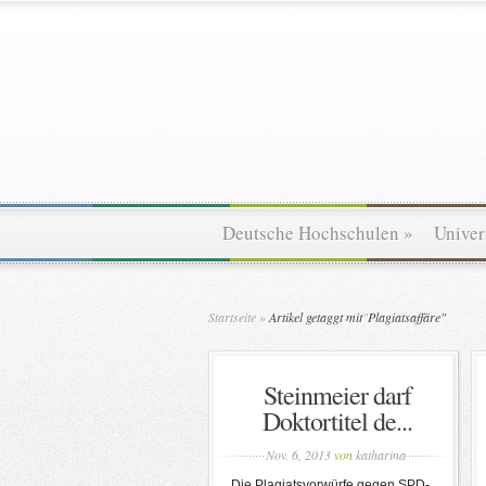
Deutsche Hochschulen
»
Univer
Startseite
»
Artikel getaggt mit
"
Plagiatsaffäre"
Steinmeier darf
Doktortitel de...
Nov. 6, 2013
von
katharina
Die Plagiatsvorwürfe gegen SPD-