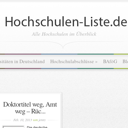
Alle Hochschulen im Überblick
sitäten in Deutschland
Hochschulabschlüsse
»
BAföG
Bl
Doktortitel weg, Amt
weg – Rüc...
Feb. 10, 2013
von
jenny
Die deutsche