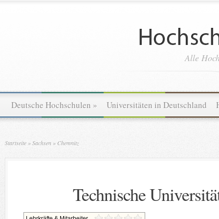
Alle Hoch
Deutsche Hochschulen
»
Universitäten in Deutschland
Startseite
»
Sachsen
»
Chemnitz
Technische Universit
Lehrkräfte & Mitarbeiter