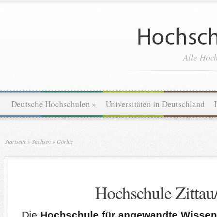
Alle Hoch
Deutsche Hochschulen
»
Universitäten in Deutschland
Startseite
»
Sachsen
»
Görlitz
Hochschule Zittau/
Die
Hochschule für angewandte Wissensc