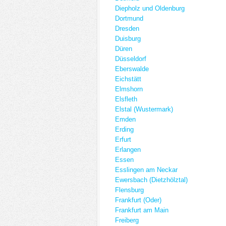
Diepholz und Oldenburg
Dortmund
Dresden
Duisburg
Düren
Düsseldorf
Eberswalde
Eichstätt
Elmshorn
Elsfleth
Elstal (Wustermark)
Emden
Erding
Erfurt
Erlangen
Essen
Esslingen am Neckar
Ewersbach (Dietzhölztal)
Flensburg
Frankfurt (Oder)
Frankfurt am Main
Freiberg