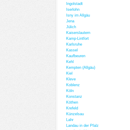
Ingolstadt
Iserlohn
Isny im Allgäu
Jena
Jülich
Kaiserslautern
Kamp-Lintfort
Karlsruhe
Kassel
Kaufbeuren
Kehl
Kempten (Allgäu)
Kiel
Kleve
Koblenz
Köln
Konstanz
Köthen
Krefeld
Künzelsau
Lahr
Landau in der Pfalz