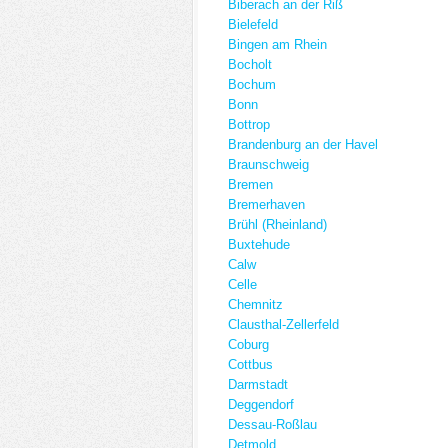
Biberach an der Riß
Bielefeld
Bingen am Rhein
Bocholt
Bochum
Bonn
Bottrop
Brandenburg an der Havel
Braunschweig
Bremen
Bremerhaven
Brühl (Rheinland)
Buxtehude
Calw
Celle
Chemnitz
Clausthal-Zellerfeld
Coburg
Cottbus
Darmstadt
Deggendorf
Dessau-Roßlau
Detmold