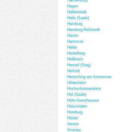
Hachenburg
Hagen
Halberstadt
Halle (Saale)
Hamburg
Hamburg-Rahlstedt
Hamm
Hannover
Heide
Heidelberg
Heilbronn
Hennef (Sieg)
Herford
Herrsching am Ammersee
Hildesheim
Hochschulstandorte
Hof (Saale)
Höhr-Grenzhausen
Holzminden
Homburg
Höxter
Idstein
Ilmenau