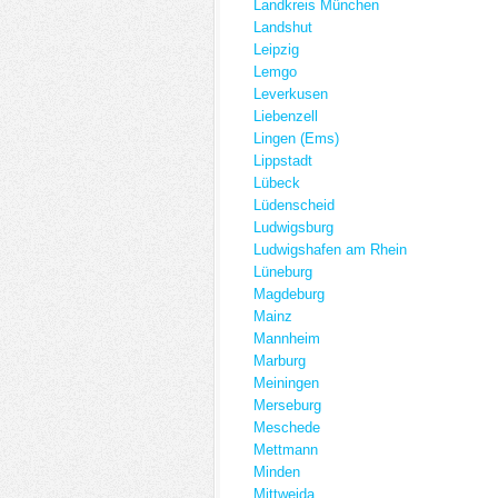
Landkreis München
Landshut
Leipzig
Lemgo
Leverkusen
Liebenzell
Lingen (Ems)
Lippstadt
Lübeck
Lüdenscheid
Ludwigsburg
Ludwigshafen am Rhein
Lüneburg
Magdeburg
Mainz
Mannheim
Marburg
Meiningen
Merseburg
Meschede
Mettmann
Minden
Mittweida