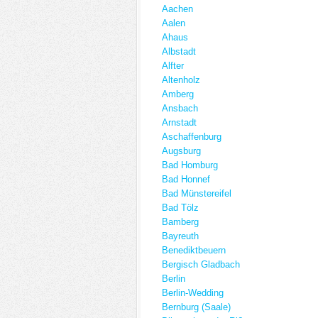
Aachen
Aalen
Ahaus
Albstadt
Alfter
Altenholz
Amberg
Ansbach
Arnstadt
Aschaffenburg
Augsburg
Bad Homburg
Bad Honnef
Bad Münstereifel
Bad Tölz
Bamberg
Bayreuth
Benediktbeuern
Bergisch Gladbach
Berlin
Berlin-Wedding
Bernburg (Saale)